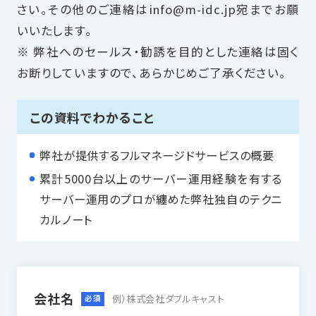
さい。その他のご連絡はinfo@m-idc.jp宛までお願
いいたします。
資料請求をする
※ 弊社へのセールス・勧誘を目的とした連絡は固く
お断りしていますので、あらかじめご了承ください。
03-6893-7711
お電話でのお問い合わせ
この資料でわかること
ブログ
弊社が提供するフルマネージドサービスの概要
累計5000台以上のサーバー運用経験を有する
サーバー運用のプロが纏めた弊社独自のテクニ
カルノート
会社名
例）株式会社ダブルキャスト