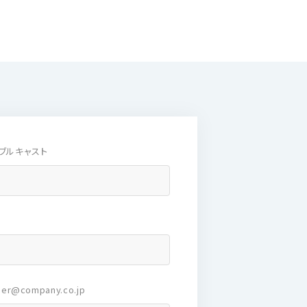
ス内容
ブルキャスト
ー
er@company.co.jp