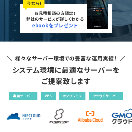
今なら！
お見積相談の方限定！
資料請求をする
弊社のサービスが詳しくわかる
ebookをプレゼント
03-6893-7711
お電話でのお問い合わせ
ブログ
様々なサーバー環境での豊富な運用実績！
システム環境に最適なサーバーを
ご提案致します
専用サーバー
VPS
オンプレミス
クラウドサーバー