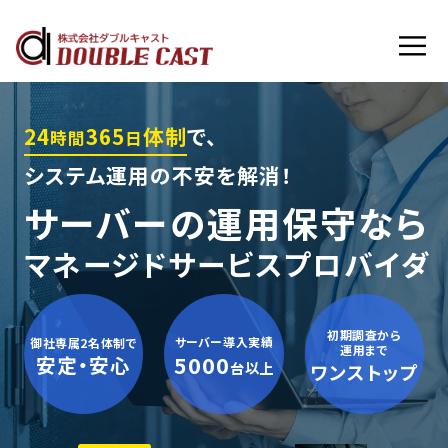
フルマネージドサービス内容
お客様インタビュー
24
365
体制
で、
時間
日
システム運用の不安を解消！
導入実績
サーバーの運用保守なら
導入の流れ
マネージドサービスプロバイダ
よくあるご質問
初期調査から
会社概要
サーバー導入実績
御社専属2名体制で
運用まで
5000
安定・安心
台以上
ワンストップ
無料で見積相談する